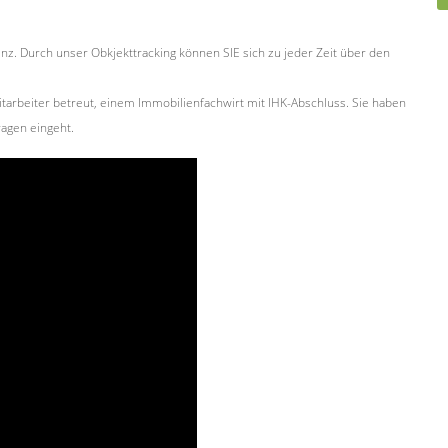
z. Durch unser Obkjekttracking können SIE sich zu jeder Zeit über den
rbeiter betreut, einem Immobilienfachwirt mit IHK-Abschluss. Sie haben
agen eingeht.