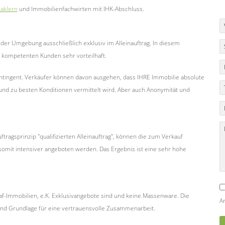
aklern
und Immobilienfachwirten mit IHK-Abschluss.
der Umgebung ausschließlich exklusiv im Alleinauftrag. In diesem
 kompetenten Kunden sehr vorteilhaft.
ntingent. Verkäufer können davon ausgehen, dass IHRE Immobilie absolute
h und zu besten Konditionen vermittelt wird. Aber auch Anonymität und
agsprinzip "qualifizierten Alleinauftrag", können die zum Verkauf
mit intensiver angeboten werden. Das Ergebnis ist eine sehr hohe
f-Immobilien, e.K. Exklusivangebote sind und keine Massenware. Die
An
ind Grundlage für eine vertrauensvolle Zusammenarbeit.