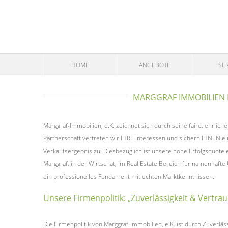
HOME
ANGEBOTE
SER
MARGGRAF IMMOBILIEN I
Marggraf-Immobilien, e.K. zeichnet sich durch seine faire, ehrliche
Partnerschaft vertreten wir IHRE Interessen und sichern IHNEN e
Verkaufsergebnis zu. Diesbezüglich ist unsere hohe Erfolgsquote e
Marggraf, in der Wirtschat, im Real Estate Bereich für namenhaf
ein professionelles Fundament mit echten Marktkenntnissen.
Unsere Firmenpolitik: „Zuverlässigkeit & Vertra
Die Firmenpolitik von Marggraf-Immobilien, e.K. ist durch Zuverläs