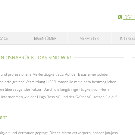
0541
VICE
EIGENTÜMER
VERMIETER
INTERES
N OSNABRÜCK - DAS SIND WIR!
 und professionelle Maklertätigkeit aus. Auf der Basis einer soliden
ine erfolgreiche Vermittlung IHRER Immobilie mit einem bestmöglichen
in überzeugender Faktor. Durch die langjährige Tätigkeit von Herrn
te Unternehmen,wie der Hugo Boss AG und der G-Star AG, setzen Sie auf
uen“
sigkeit und Vertrauen geprägt. Dieses Motto verkörpern Inhaber Jan-Joss