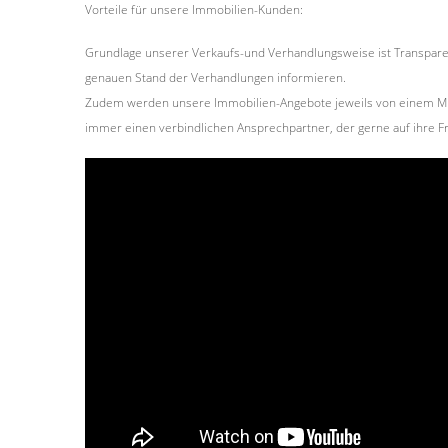
Vorteile für unsere Immobilien-Kunden:
Grundlage unserer Verkaufs-und Verhandlungsweise ist Transparen
genauen Stand der Verhandlungen informieren.
Zudem werden unsere Immobilien-Angebote jeweils von einem Mita
immer einen verbindlichen Ansprechpartner, der gerne auf ihre Fr