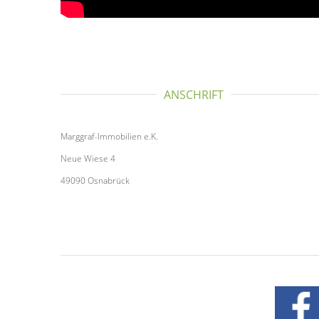
ANSCHRIFT
Marggraf-Immobilien e.K.
Neue Wiese 4
49090 Osnabrück