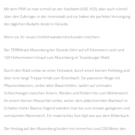
Mit dem PKW ist man schnell an der Autobahn (A30, A33), aber auch schnell
über den Zubringer in der Innenstadt und sie haben die perfekte Versorgung
des täglichen Bedarfs direkt in Oesede.
Wenn sie ihr neues Umfeld wandernd erkunden möchten:
Der TERRAtrack Musenberg bei Oesede führt auf elf Kilometern und rund
160 Höhenmetern hinauf zum Musenberg im Teutoburger Wald.
Durch den Wald vorbei an einer Felswand, durch einen kleinen Hohlweg und
über eine lange Treppe hinab zum Breenbach. Sie passieren Wege mit
Pflaumenbäumen, vorbei alten Bauernhöfen, laufen auf schmalen
Schleichwegen zwischen Äckern, Weiden und Feldern bis zum Mühlenteich.
An einem kleinen Wasserfall vorbei, weiter dem plätschernden Bachlauf im
Schatten hoher Bäume folgend wandert man bis zum einsam gelegenen und
verträumten Marienteich. Ein malerisches See-Idyll wie aus dem Bilderbuch.
Der Anstieg auf den Musenberg fordert mit immerhin rund 250 Meter den