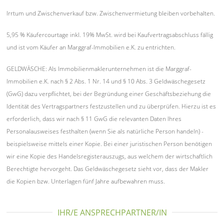
Irrtum und Zwischenverkauf bzw. Zwischenvermietung bleiben vorbehalten.
5,95 % Käufercourtage inkl. 19% MwSt. wird bei Kaufvertragsabschluss fällig
und ist vom Käufer an Marggraf-Immobilien e.K. zu entrichten.
GELDWÄSCHE: Als Immobilienmaklerunternehmen ist die Marggraf-
Immobilien e.K. nach § 2 Abs. 1 Nr. 14 und § 10 Abs. 3 Geldwäschegesetz
(GwG) dazu verpflichtet, bei der Begründung einer Geschäftsbeziehung die
Identität des Vertragspartners festzustellen und zu überprüfen. Hierzu ist es
erforderlich, dass wir nach § 11 GwG die relevanten Daten Ihres
Personalausweises festhalten (wenn Sie als natürliche Person handeln) -
beispielsweise mittels einer Kopie. Bei einer juristischen Person benötigen
wir eine Kopie des Handelsregisterauszugs, aus welchem der wirtschaftlich
Berechtigte hervorgeht. Das Geldwäschegesetz sieht vor, dass der Makler
die Kopien bzw. Unterlagen fünf Jahre aufbewahren muss.
IHR/E ANSPRECHPARTNER/IN