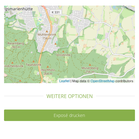
Leaflet
| Map data ©
OpenStreetMap
contributors
WEITERE OPTIONEN
Exposé drucken