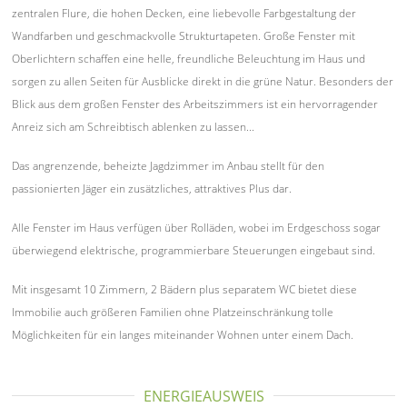
zentralen Flure, die hohen Decken, eine liebevolle Farbgestaltung der
Wandfarben und geschmackvolle Strukturtapeten. Große Fenster mit
Oberlichtern schaffen eine helle, freundliche Beleuchtung im Haus und
sorgen zu allen Seiten für Ausblicke direkt in die grüne Natur. Besonders der
Blick aus dem großen Fenster des Arbeitszimmers ist ein hervorragender
Anreiz sich am Schreibtisch ablenken zu lassen...
Das angrenzende, beheizte Jagdzimmer im Anbau stellt für den
passionierten Jäger ein zusätzliches, attraktives Plus dar.
Alle Fenster im Haus verfügen über Rolläden, wobei im Erdgeschoss sogar
überwiegend elektrische, programmierbare Steuerungen eingebaut sind.
Mit insgesamt 10 Zimmern, 2 Bädern plus separatem WC bietet diese
Immobilie auch größeren Familien ohne Platzeinschränkung tolle
Möglichkeiten für ein langes miteinander Wohnen unter einem Dach.
ENERGIEAUSWEIS