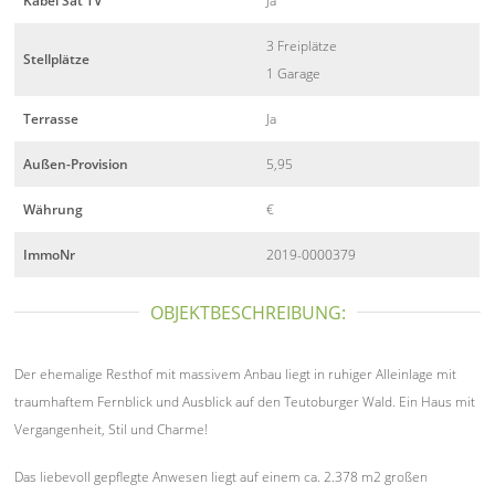
Kabel Sat TV
Ja
3 Freiplätze
Stellplätze
1 Garage
Terrasse
Ja
Außen-Provision
5,95
Währung
€
ImmoNr
2019-0000379
OBJEKTBESCHREIBUNG:
Der ehemalige Resthof mit massivem Anbau liegt in ruhiger Alleinlage mit
traumhaftem Fernblick und Ausblick auf den Teutoburger Wald. Ein Haus mit
Vergangenheit, Stil und Charme!
Das liebevoll gepflegte Anwesen liegt auf einem ca. 2.378 m2 großen