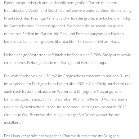
Eigentumsgrundstück und parkähnlichem großen Garten mit altem
Baumbestand (Apfel- und Kirschbäume) sowie wunderschöner Bepflanzung.
Prunkstück des Prachtgartens ist sicherlich die große, alte Eiche, die mittig
im Garten breiten Schatten spendet. Sie haben die Auswahl von gleich
mehreren Stellen im Garten, die Sitz- und Entspannungsmöglichkeiten
bieten, zusätzlich zur großen, überdachten Terrasse direkt am Haus.
Neben der gepflasterten Hofeinfahrt befinden sich 3 PKW-Stellplätze sowie
ein massives Nebengebäude mit Garage und Geräteschuppen.
Die Wohnfläche von ca. 170 m2 im Erdgeschoss zusammen mit den 91 m2
im ausgebauten Dachgeschoss bieten über 200 m2 vielfältig nutzbaren und
auch nach Bedarf umbaubaren Wohnraum für jegliche Nutzungs- und
Einrichtungsart. Zusätzlich sind auf über 96 m2 im Keller 3 Vorratsräume
und eine Waschküche nutzbar. Im separaten Heizungsraum wurde 2015
eine neue Gas-Brennwertheizung nebst großer Warmwassertherme
installiert.
Das Haus versprüht nostalgischen Charme durch seine großzügigen,