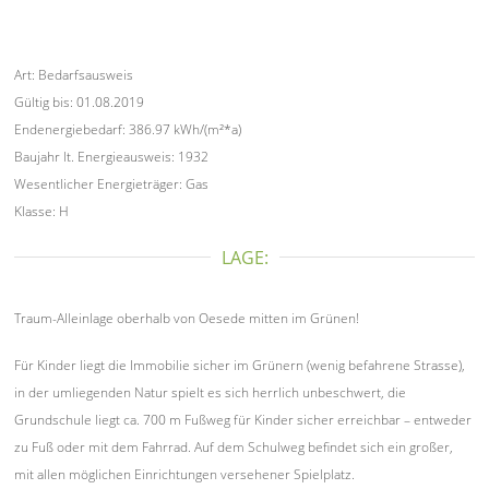
Art: Bedarfsausweis
Gültig bis: 01.08.2019
Endenergiebedarf: 386.97 kWh/(m²*a)
Baujahr lt. Energieausweis: 1932
Wesentlicher Energieträger: Gas
Klasse: H
LAGE:
Traum-Alleinlage oberhalb von Oesede mitten im Grünen!
Für Kinder liegt die Immobilie sicher im Grünern (wenig befahrene Strasse),
in der umliegenden Natur spielt es sich herrlich unbeschwert, die
Grundschule liegt ca. 700 m Fußweg für Kinder sicher erreichbar – entweder
zu Fuß oder mit dem Fahrrad. Auf dem Schulweg befindet sich ein großer,
mit allen möglichen Einrichtungen versehener Spielplatz.