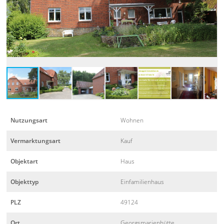
Nutzungsart
Wohnen
Vermarktungsart
Kauf
Objektart
Haus
Objekttyp
Einfamilienhaus
PLZ
49124
Ort
Georgsmarienhütte